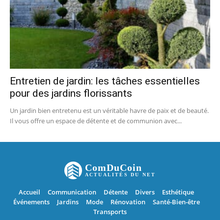
Entretien de jardin: les tâches essentielles
pour des jardins florissants
Un jardin bien entretenu est un véritable havre de paix et de beauté.
Il vous offre un espace de détente et de communion avec...
ComDuCoin
ACTUALITÉS DU NET
Accueil
Communication
Détente
Divers
Esthétique
Événements
Jardins
Mode
Rénovation
Santé-Bien-être
Transports