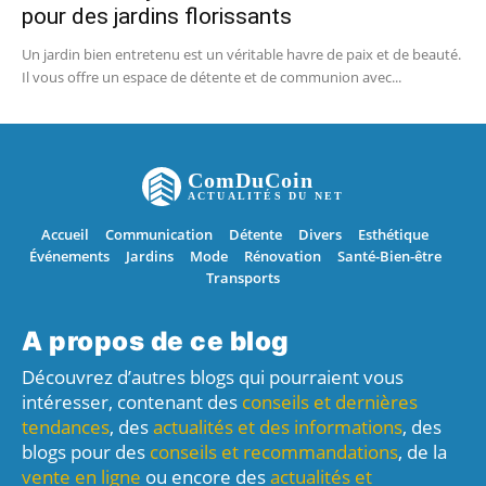
pour des jardins florissants
Un jardin bien entretenu est un véritable havre de paix et de beauté.
Il vous offre un espace de détente et de communion avec...
ComDuCoin
ACTUALITÉS DU NET
Accueil
Communication
Détente
Divers
Esthétique
Événements
Jardins
Mode
Rénovation
Santé-Bien-être
Transports
A propos de ce blog
Découvrez d’autres blogs qui pourraient vous
intéresser, contenant des
conseils et dernières
tendances
, des
actualités et des informations
, des
blogs pour des
conseils et recommandations
, de la
vente en ligne
ou encore des
actualités et