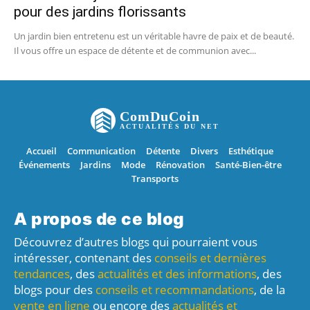
pour des jardins florissants
Un jardin bien entretenu est un véritable havre de paix et de beauté.
Il vous offre un espace de détente et de communion avec...
ComDuCoin
ACTUALITÉS DU NET
Accueil
Communication
Détente
Divers
Esthétique
Événements
Jardins
Mode
Rénovation
Santé-Bien-être
Transports
A propos de ce blog
Découvrez d’autres blogs qui pourraient vous
intéresser, contenant des
conseils et dernières
tendances
, des
actualités et des informations
, des
blogs pour des
conseils et recommandations
, de la
vente en ligne
ou encore des
actualités et